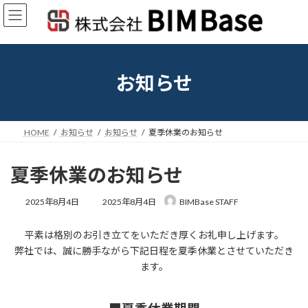
コ
ナ
ン
ビ
テ
ゲ
ン
ー
ツ
シ
へ
ョ
お知らせ
ス
ン
キ
に
ッ
移
プ
動
HOME
お知らせ
お知らせ
夏季休業のお知らせ
夏季休業のお知らせ
最
2025年8月4日
2025年8月4日
BIMBase STAFF
終
更
平素は格別のお引き立てをいただき厚くお礼申し上げます。
新
日
弊社では、誠に勝手ながら下記日程を夏季休業とさせていただき
時
ます。
: